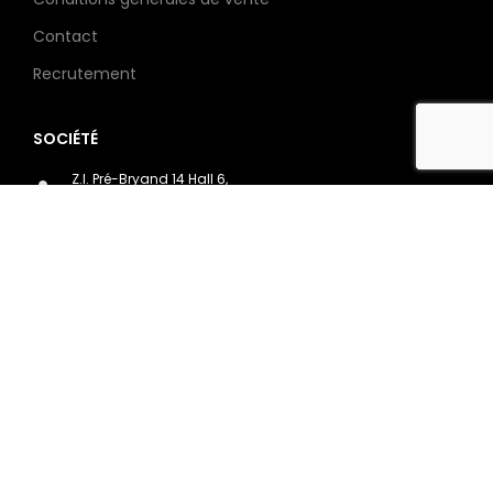
Contact
Recrutement
SOCIÉTÉ
Z.I. Pré-Bryand 14 Hall 6,
1510 Moudon - SWITZERLAND
+41 21 519 09 74 (Suisse)
Ouvert du Lundi au Vendredi,
de 7H à 18H
Copyright
2023 Claustra Wood. Tous les droits sont réservés.
Conception
365 DIGITAL
Mentions légales