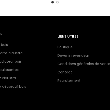
S
LIENS UTILES
 bois
Boutique
orps claustra
Devenir revendeur
diateur bois
Conditions générales de vent
oulissantes
Contact
 claustra
Recrutement
 décoratif bois