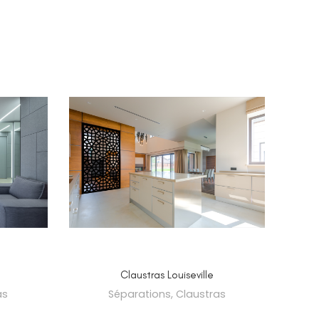
SELECT OPTIONS
Claustras Louiseville
as
Séparations
,
Claustras