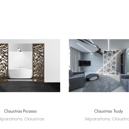
SELECT OPTIONS
SELECT OPTIONS
Claustras Picasso
Claustras Trudy
éparations
,
Claustras
Séparations
,
Claustr