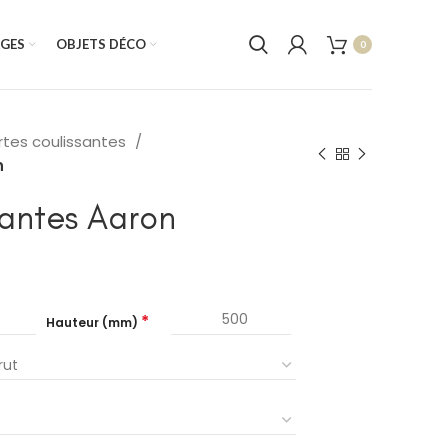
AGES
OBJETS DÉCO
0
rtes coulissantes
n
santes Aaron
*
Hauteur (mm)