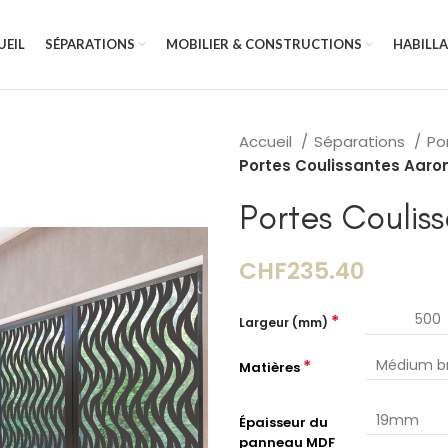
UEIL
SÉPARATIONS
MOBILIER & CONSTRUCTIONS
HABILL
Accueil
Séparations
Po
Portes Coulissantes Aaro
Portes Coulis
CHF235.40
*
Largeur (mm)
*
Matières
Épaisseur du
panneau MDF