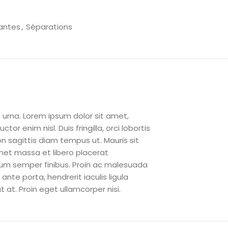
santes
,
Séparations
 urna. Lorem ipsum dolor sit amet,
r enim nisl. Duis fringilla, orci lobortis
n sagittis diam tempus ut. Mauris sit
amet massa et libero placerat
ntum semper finibus. Proin ac malesuada
ante porta, hendrerit iaculis ligula
t at. Proin eget ullamcorper nisi.