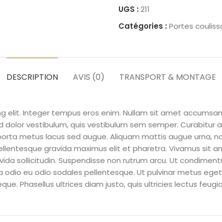
UGS :
211
Catégories :
Portes coulis
DESCRIPTION
AVIS (0)
TRANSPORT & MONTAGE
ng elit. Integer tempus eros enim. Nullam sit amet accumsan
 dolor vestibulum, quis vestibulum sem semper. Curabitur aucto
s porta metus lacus sed augue. Aliquam mattis augue urna, no
 Pellentesque gravida maximus elit et pharetra. Vivamus sit 
ravida sollicitudin. Suspendisse non rutrum arcu. Ut condime
cinia odio eu odio sodales pellentesque. Ut pulvinar metus eget 
que. Phasellus ultrices diam justo, quis ultricies lectus feugia