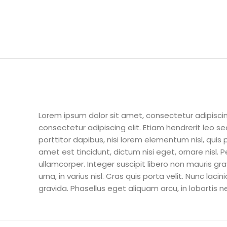
Lorem ipsum dolor sit amet, consectetur adipisci
consectetur adipiscing elit. Etiam hendrerit leo sed
porttitor dapibus, nisi lorem elementum nisl, qui
amet est tincidunt, dictum nisi eget, ornare nisl.
ullamcorper. Integer suscipit libero non mauris g
urna, in varius nisl. Cras quis porta velit. Nunc la
gravida. Phasellus eget aliquam arcu, in lobortis ne