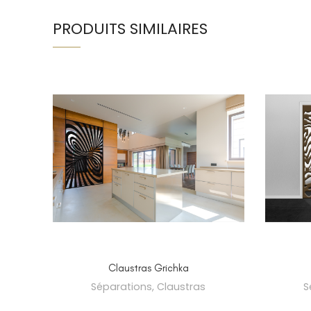
PRODUITS SIMILAIRES
SELECT OPTIONS
Claustras Grichka
Séparations
,
Claustras
S